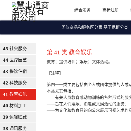
综合服务
商标注册
类似商品和服务区分表 基于尼斯分类
45
社会服务
第 41 类 教育娱乐
44
医疗园艺
教育；提供培训；娱乐；文体活动。
43
餐饮住宿
【注释】
42
科技服务
第四十一类主要包括由个人或团体提供的人或
本类尤其包括：
41
教育娱乐
——有关人员教育或动物训练的各种形式的服
——旨在人们娱乐、消遣或文娱活动的服务；
40
材料加工
——为文化和教育目的向公众展示可视艺术作
39
运输贮藏
38
通讯服务