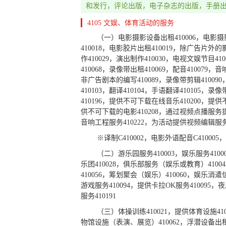
03
日化用品
和发行，评论出版，电子杂志的出版，手册
4105 文娱、体育活动的服务
02
颜料油漆
（一）电影摄影设备出租410006，电影摄影
01
化学原料
410018，电影胶片出租410019，除广告片外
作410029，演出制作410030，电视文娱节目41
410068，录像带出租410069，配音410079
非广告剧本的编写410089，录像带剪辑410090，
410103，翻译410104，手语翻译410105，录
410196，提供不可下载在线音乐410200，提
供不可下载的电影410208，通过视频点播服务提
音响工程服务410222，为活动提供视频编辑服务4
※译制C410002，电影外语配音C410005，
（二）游乐园服务410003，娱乐服务41000
乐团410028，俱乐部服务（娱乐或教育）41004
410056，筹划聚会（娱乐）410060，娱乐消
游戏服务410094，提供卡拉OK服务410095，夜
服务410191
（三）体操训练410021，提供体育设施41
物馆设施（表演、展览）410062，浮潜设备出租