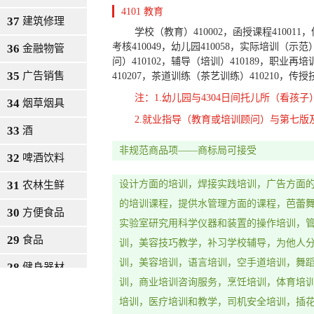
4101 教育
37
建筑修理
学校（教育）410002，函授课程410011，体
考核410049，幼儿园410058，实际培训（示范
36
金融物管
问）410102，辅导（培训）410189，职业再培
35
广告销售
410207，茶道训练（茶艺训练）410210，传
注：1.幼儿园与4304日间托儿所（看孩
34
烟草烟具
2.就业指导（教育或培训顾问）与第七版及
33
酒
非规范商品项——商标局可接受
32
啤酒饮料
31
设计方面的培训，焊接实践培训，广告方面
农林生鲜
的培训课程，提供水管理方面的课程，芭蕾舞
30
方便食品
实验室研究用科学仪器和装置的操作培训，
29
食品
训，美容技巧教学，补习学校辅导，为他人
训，美容培训，语言培训，空手道培训，舞
28
健身器材
训，商业培训咨询服务，烹饪培训，体育培
27
地毯席垫
培训，医疗培训和教学，司机安全培训，插