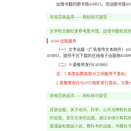
出借书籍的图书馆410023，流动图书馆410
14
珠宝钟表
非规范商品项——商标局可接受
13
军火烟火
文学和文献纪录参考图书馆，出借书籍和其
12
运输工具
4104 出版服务
11
灯具空调
（一）文字出版（广告宣传文本除外）4100
10
医疗器械
410092，提供不可下载的在线电子出版物4100
（二）※录像带发行C410001
09
科学仪器
注：1.本类似群各部分之间服务不类似；
08
手工器械
2.录像带发行与4105电影发行类似，与
07
机械设备
非规范商品项——商标局可接受
06
金属材料
目录出版，关于培训、科学、公共法律和社
05
医药
的出版，音乐文本的出版，通过全球计算机
04
燃料油脂
载漫画和图画小说，教科书的出版，书籍和