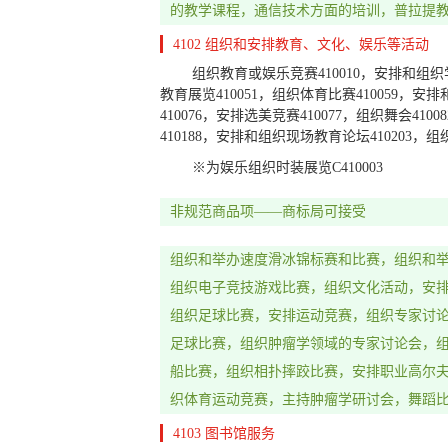
26
钮扣拉链
的教学课程，通信技术方面的培训，普拉提
4102 组织和安排教育、文化、娱乐等活动
25
服装鞋帽
组织教育或娱乐竞赛410010，安排和组织学
24
布料床单
教育展览410051，组织体育比赛410059，安
410076，安排选美竞赛410077，组织舞会4
23
纱线丝
410188，安排和组织现场教育论坛410203，组
22
绳网袋蓬
※为娱乐组织时装展览C410003
21
厨房洁具
非规范商品项——商标局可接受
20
家具
组织和举办速度滑冰锦标赛和比赛，组织和
19
建筑材料
组织电子竞技游戏比赛，组织文化活动，安
组织足球比赛，安排运动竞赛，组织专家讨
18
皮革皮具
足球比赛，组织肿瘤学领域的专家讨论会，
17
橡胶制品
船比赛，组织相扑摔跤比赛，安排职业高尔
16
织体育运动竞赛，主持肿瘤学研讨会，舞蹈
办公用品
4103 图书馆服务
15
乐器